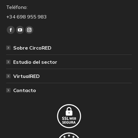
Teléfono:
+34 698 955 983
Encuéntranos en:
Facebook
YouTube
Instagram
page
page
page
Sobre CircoRED
opens
opens
opens
in
in
in
Estudio del sector
new
new
new
window
window
window
VirtualRED
Contacto