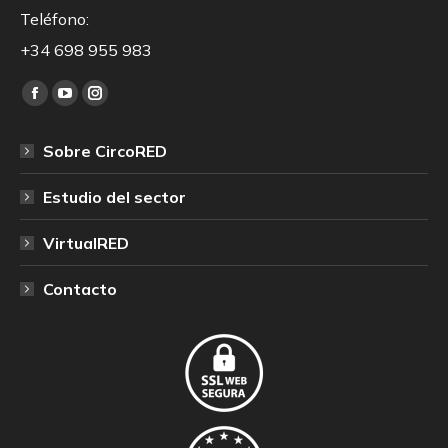
Teléfono:
+34 698 955 983
Encuéntranos en:
Facebook
YouTube
Instagram
page
page
page
Sobre CircoRED
opens
opens
opens
in
in
in
Estudio del sector
new
new
new
window
window
window
VirtualRED
Contacto