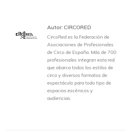
on
on
on
on
on
Facebook
X
Pinterest
LinkedIn
WhatsApp
Autor:
CIRCORED
CircoRed es la Federación de
Asociaciones de Profesionales
de Circo de España. Más de 700
profesionales integran esta red
que abarca todos los estilos de
circo y diversos formatos de
espectáculo para todo tipo de
espacios escénicos y
audiencias.