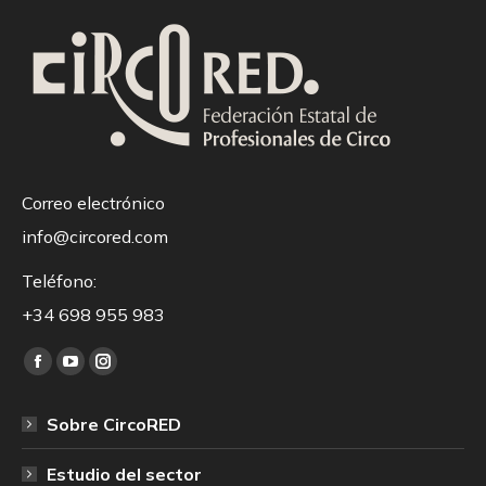
Correo electrónico
info@circored.com
Teléfono:
+34 698 955 983
Encuéntranos en:
Facebook
YouTube
Instagram
page
page
page
Sobre CircoRED
opens
opens
opens
in
in
in
Estudio del sector