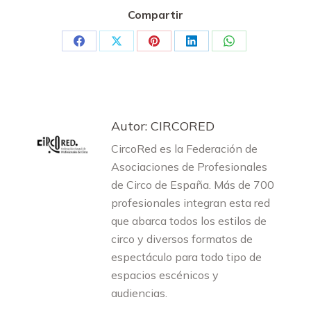
Compartir
Share
Share
Share
Share
Share
on
on
on
on
on
Facebook
X
Pinterest
LinkedIn
WhatsApp
Autor:
CIRCORED
CircoRed es la Federación de
Asociaciones de Profesionales
de Circo de España. Más de 700
profesionales integran esta red
que abarca todos los estilos de
circo y diversos formatos de
espectáculo para todo tipo de
espacios escénicos y
audiencias.