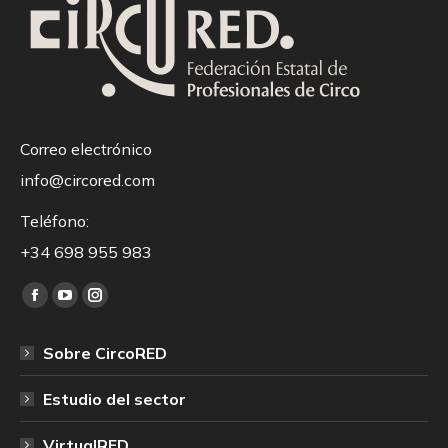
Correo electrónico
info@circored.com
Teléfono:
+34 698 955 983
Encuéntranos en:
Facebook
YouTube
Instagram
page
page
page
Sobre CircoRED
opens
opens
opens
in
in
in
Estudio del sector
new
new
new
window
window
window
VirtualRED