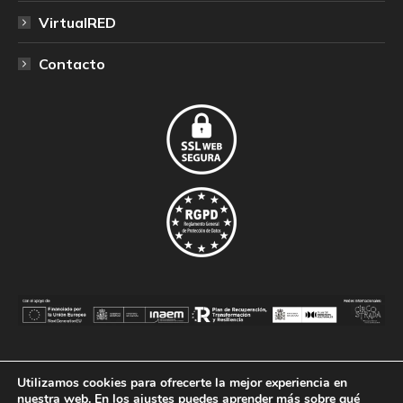
window
window
window
VirtualRED
Contacto
Utilizamos cookies para ofrecerte la mejor experiencia en
© CircoRED - Federación de Asociaciones Profesionales de
nuestra web. En los
ajustes
puedes aprender más sobre qué