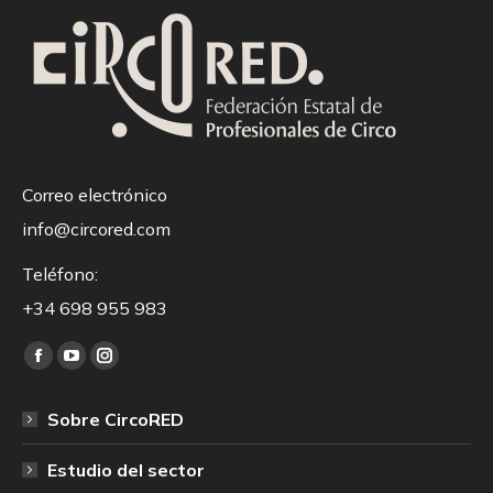
Correo electrónico
info@circored.com
Teléfono:
+34 698 955 983
Encuéntranos en:
Facebook
YouTube
Instagram
page
page
page
Sobre CircoRED
opens
opens
opens
in
in
in
Estudio del sector
new
new
new