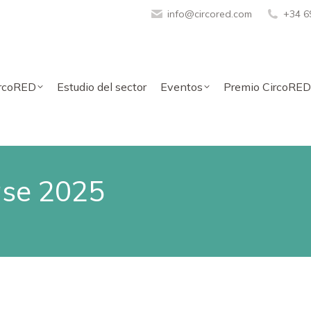
info@circored.com
+34 6
ircoRED
Estudio del sector
Eventos
Premio CircoRED
se 2025