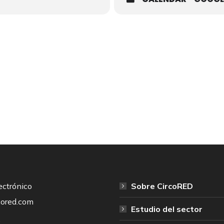
ectrónico
Sobre CircoRED
cored.com
Estudio del sector
: